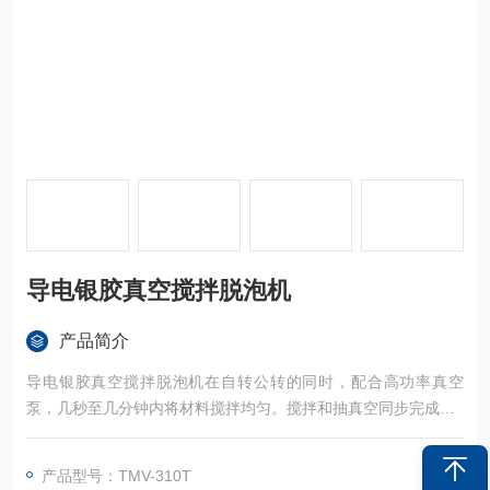
导电银胶真空搅拌脱泡机
产品简介
导电银胶真空搅拌脱泡机在自转公转的同时，配合高功率真空
泵，几秒至几分钟内将材料搅拌均匀。搅拌和抽真空同步完成。
配备不同的夹具及杯子，能搅拌几克至300克以内的材料，轻松
应对试验到量产的多种要求。
产品型号：TMV-310T