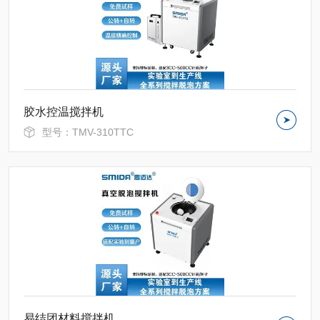
胶水控温搅拌机
型号：TMV-310TTC
易结团材料搅拌机